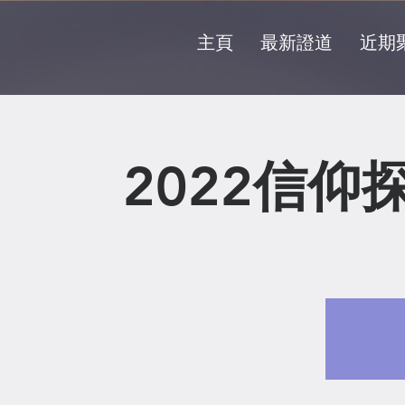
主頁
最新證道
近期
2022信仰