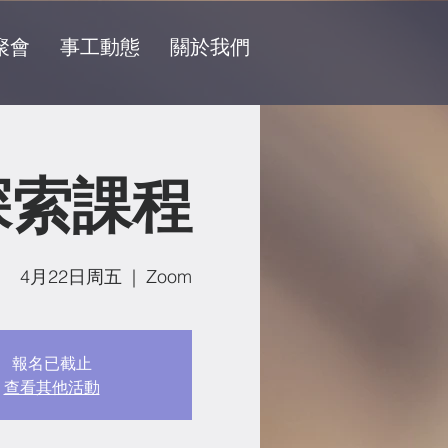
聚會
事工動態
關於我們
探索課程
4月22日周五
  |  
Zoom
報名已截止
查看其他活動