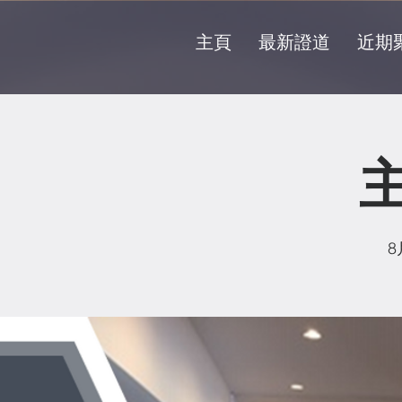
主頁
最新證道
近期
8