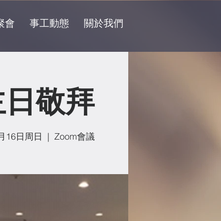
聚會
事工動態
關於我們
主日敬拜
月16日周日
  |  
Zoom會議